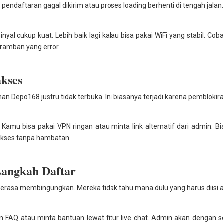
m pendaftaran gagal dikirim atau proses loading berhenti di tengah jalan.
inyal cukup kuat. Lebih baik lagi kalau bisa pakai WiFi yang stabil. C
eramban yang error.
akses
an Depo168 justru tidak terbuka. Ini biasanya terjadi karena pemblokiran
. Kamu bisa pakai VPN ringan atau minta link alternatif dari admin.
akses tanpa hambatan.
Langkah Daftar
terasa membingungkan. Mereka tidak tahu mana dulu yang harus diisi at
an FAQ atau minta bantuan lewat fitur live chat. Admin akan dengan 