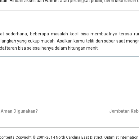
aman:
Hindari akses dari warnet atau perangkat publik, demi keamanan 
hat sederhana, beberapa masalah kecil bisa membuatnya terasa ru
 langkah yang cukup mudah. Asalkan kamu teliti dan sabar saat mengis
daftaran bisa selesai hanya dalam hitungan menit.
ah Aman Digunakan?
Jembatan Keba
contents Copyright © 2001-2014 North Carolina East District, Optimist International