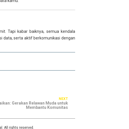
data kamu.
mit. Tapi kabar baiknya, semua kendala
i data, serta aktif berkomunikasi dengan
Next
NEXT
Post
ikan: Gerakan Relawan Muda untuk
Membantu Komunitas
. All rights reserved.