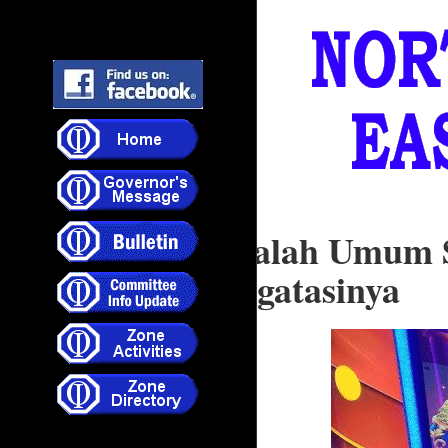
Masalah Umum S
Mengatasinya