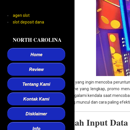
agen slot
slot deposit dana
NORTH CAROLINA
Home
Review
Bagi kamu yang ingin mencoba peruntun
Tentang Kami
pilihan game yang lengkap, promo mena
justru mengalami kendala saat mencob
Kontak Kami
yang sering muncul dan cara paling efekt
Disklaimer
1. Salah Input Data
Info