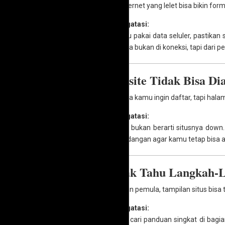
Koneksi internet yang lelet bisa bikin for
Cara mengatasi:
Kalau kamu pakai data seluler, pastikan s
masalahnya bukan di koneksi, tapi dari p
6. Website Tidak Bisa Di
Ada kalanya kamu ingin daftar, tapi halam
Cara mengatasi:
Tenang, ini bukan berarti situsnya down
domain cadangan agar kamu tetap bisa 
7. Tidak Tahu Langkah-
Bagi pemain pemula, tampilan situs bisa 
Cara mengatasi:
Kamu bisa cari panduan singkat di bagi