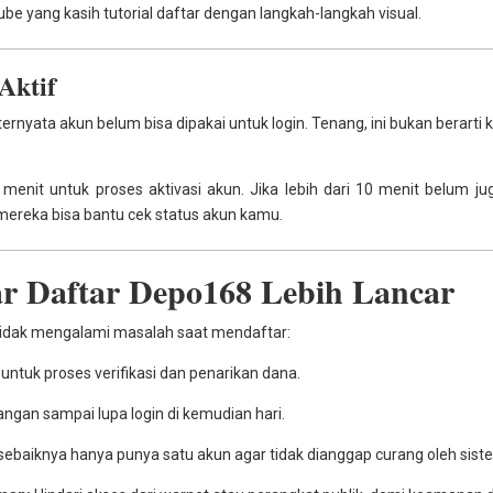
be yang kasih tutorial daftar dengan langkah-langkah visual.
Aktif
rnyata akun belum bisa dipakai untuk login. Tenang, ini bukan berarti 
enit untuk proses aktivasi akun. Jika lebih dari 10 menit belum jug
mereka bisa bantu cek status akun kamu.
r Daftar Depo168 Lebih Lancar
 tidak mengalami masalah saat mendaftar:
 untuk proses verifikasi dan penarikan dana.
ngan sampai lupa login di kemudian hari.
sebaiknya hanya punya satu akun agar tidak dianggap curang oleh sist