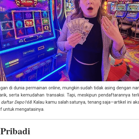
gan di dunia permainan online, mungkin sudah tidak asing dengan n
rik, serta kemudahan transaksi. Tapi, meskipun pendaftarannya terl
a
daftar Depo168
. Kalau kamu salah satunya, tenang saja—artikel i
if untuk mengatasinya.
 Pribadi