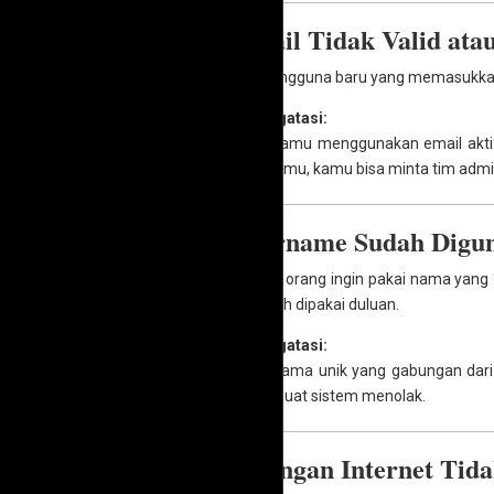
3. Email Tidak Valid atau
Banyak pengguna baru yang memasukkan al
Cara mengatasi:
Pastikan kamu menggunakan email aktif 
nggak ketemu, kamu bisa minta tim admin 
4. Username Sudah Digu
Sering kali, orang ingin pakai nama yang
besar sudah dipakai duluan.
Cara mengatasi:
Gunakan nama unik yang gabungan dari 
bisa membuat sistem menolak.
5. Jaringan Internet Tida